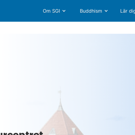
Om SGI
Buddhism
Lär di
urcentret