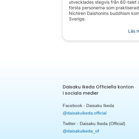
utvecklades stegvis från 60-talet
första personerna som praktisera
Nichiren Daishonins buddhism kom 
Sverige.
Läs m
Daisaku Ikeda Officiella konton
i sociala medier
Facebook - Daisaku Ikeda
@daisakuikeda.official
Twitter - Daisaku Ikeda (Official)
@daisakuikeda_of