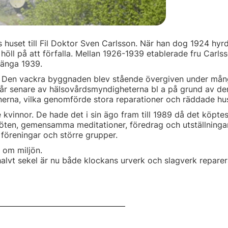
huset till Fil Doktor Sven Carlsson. När han dog 1924 hyrd
öll på att förfalla. Mellan 1926-1939 etablerade fru Carls
tänga 1939.
 Den vackra byggnaden blev stående övergiven under många 
o år senare av hälsovårdsmyndigheterna bl a på grund av de
nerna, vilka genomförde stora reparationer och räddade huse
e kvinnor. De hade det i sin ägo fram till 1989 då det köpt
 möten, gemensamma meditationer, föredrag och utställninga
 föreningar och större grupper.
 om miljön.
tt halvt sekel är nu både klockans urverk och slagverk repar