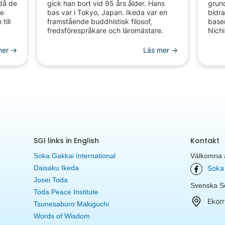
 då de
gick han bort vid 95 års ålder. Hans
grun
de
bas var i Tokyo, Japan. Ikeda var en
bidra
till
framstående buddhistisk filosof,
baser
fredsförespråkare och läromästare.
Nich
er ->
Läs mer ->
SGI links in English
Kontakt
Soka Gakkai International
Välkomna a
Daisaku Ikeda
Soka 
Josei Toda
Svenska So
Toda Peace Institute
Ekorr
Tsunesaburo Makiguchi
Words of Wisdom