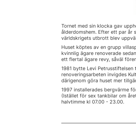
Tornet med sin klocka gav uppho
ålderdomshem. Efter ett par år 
världskrigets utbrott blev uppv
Huset köptes av en grupp villas
kvinnlig ägare renoverade sedan
ett flertal ägare revy, såväl fö
1981 bytte Levi Petrusstiftelsen
renoveringsarbeten invigdes Kul
därigenom göra huset mer tillgän
1997 installerades bergvärme fö
(Istället för sex tankbilar om år
halvtimme kl 07.00 - 23.00.