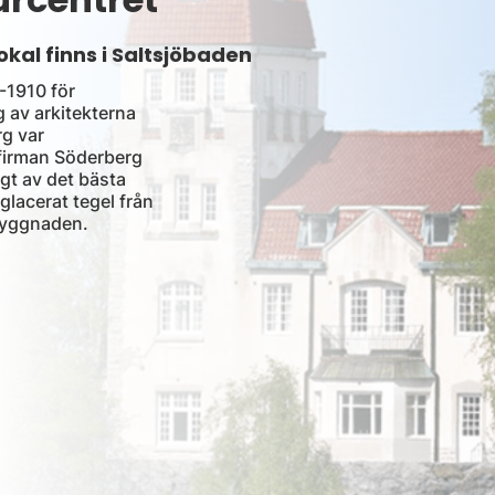
kal finns i Saltsjöbaden
-1910 för
 av arkitekterna
rg var
 firman Söderberg
gt av det bästa
 glacerat tegel från
byggnaden.