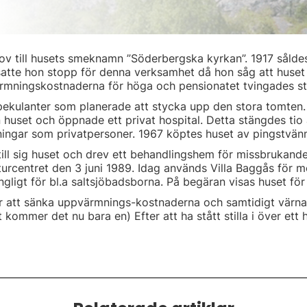
v till husets smeknamn ”Söderbergska kyrkan”. 1917 såldes 
satte hon stopp för denna verksamhet då hon såg att huset h
ärmningskostnaderna för höga och pensionatet tvingades s
pekulanter som planerade att stycka upp den stora tomten.
 huset och öppnade ett privat hospital. Detta stängdes ti
reningar som privatpersoner. 1967 köptes huset av pingstvän
 till sig huset och drev ett behandlingshem för missbrukand
turcentret den 3 juni 1989. Idag används Villa Baggås för
gligt för bl.a saltsjöbadsborna. På begäran visas huset för
r att sänka uppvärmnings-kostnaderna och samtidigt värna
et kommer det nu bara en) Efter att ha stått stilla i över e