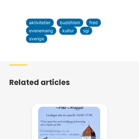
aktivitetier
buddhism
fred
evenemang
kultur
sgi
sverige
Related articles