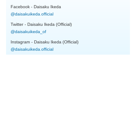
Facebook - Daisaku Ikeda
@daisakuikeda.official
Twitter - Daisaku Ikeda (Official)
@daisakuikeda_of
Instagram - Daisaku Ikeda (Official)
@daisakuikeda.official
SGI links in English
Soka Gakkai International
Daisaku Ikeda
Josei Toda
Toda Peace Institute
Tsunesaburo Makiguchi
Words of Wisdom
SGI Action for Peace
SGI UK
SGI USA