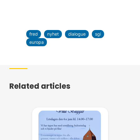
fred
nyhet
dialogue
sgi
europa
Related articles