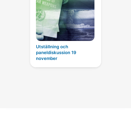
Utställning och
paneldiskussion 19
november
Daisaku Ikeda Officiella konton
i sociala medier