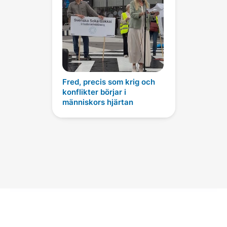
Fred, precis som krig och
konflikter börjar i
människors hjärtan
Daisaku Ikeda Officiella konton
i sociala medier