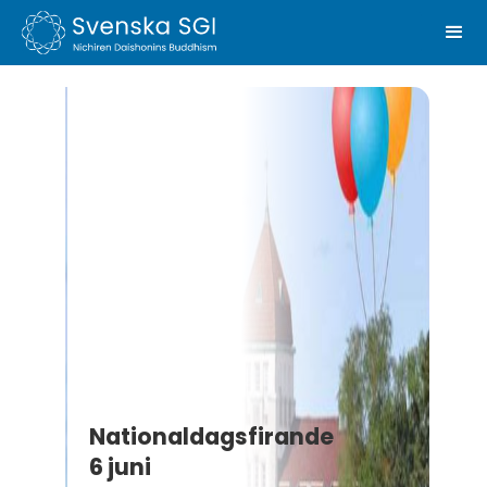
Nationaldagsfirande
6 juni