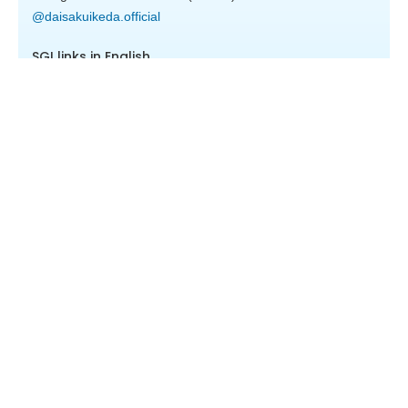
@daisakuikeda.official
SGI links in English
Soka Gakkai International
Daisaku Ikeda
Josei Toda
Toda Peace Institute
Tsunesaburo Makiguchi
Words of Wisdom
SGI Action for Peace
SGI UK
SGI USA
Buddhability
Kontakt
Välkomna att kontakta oss via Facebook:
Soka Gakkai International
Svenska Soka Gakkai International