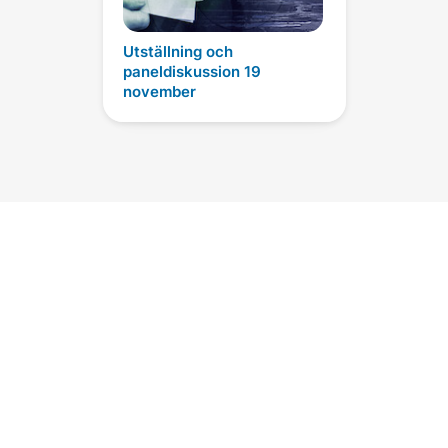
Utställning och
paneldiskussion 19
november
Daisaku Ikeda Officiella konton
i sociala medier
Facebook - Daisaku Ikeda
@daisakuikeda.official
Twitter - Daisaku Ikeda (Official)