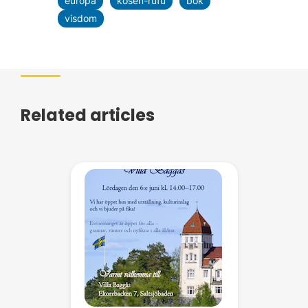
europa
kosen-rufu
bok
visdom
Related articles