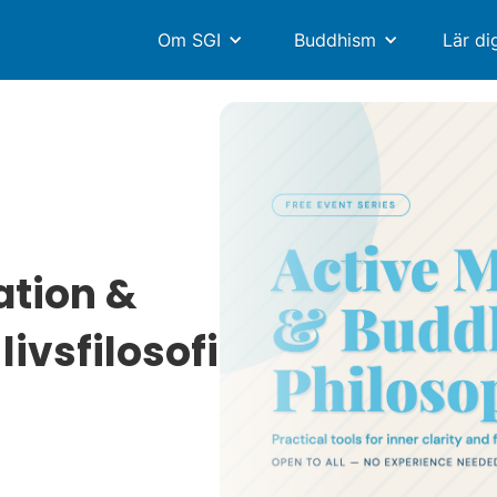
Om SGI
Buddhism
Lär di
ation &
livsfilosofi