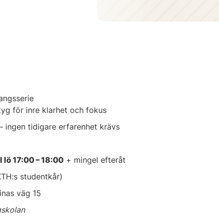
angsserie
tyg för inre klarhet och fokus
– ingen tidigare erfarenhet krävs
l lö 17:00 – 18:00
+ mingel efteråt
TH:s studentkår)
tinas väg 15
gskolan