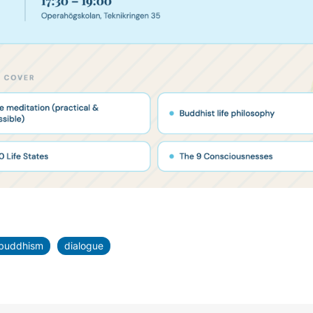
buddhism
dialogue