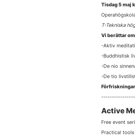
Tisdag 5 maj k
Operahögskola
T-Tekniska hö
Vi berättar om
-Aktiv meditati
-Buddhistisk li
-De nio sinnen
-De tio livstill
Förfriskningar
----------------
Active Me
Free event ser
Practical tools