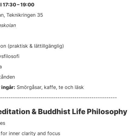
l 17:30 – 19:00
n, Teknikringen 35
gskolan
on (praktisk & lättillgänglig)
vsfilosofi
a
stånden
 ingår:
Smörgåsar, kaffe, te och läsk
-------------------------------------------------------
ditation & Buddhist Life Philosophy
ies
 for inner clarity and focus