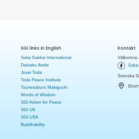
SGI links in English
Kontakt
Soka Gakkai International
Välkomna a
Daisaku Ikeda
Soka 
Josei Toda
Svenska So
Toda Peace Institute
Ekorr
Tsunesaburo Makiguchi
Words of Wisdom
SGI Action for Peace
SGI UK
SGI USA
Buddhability